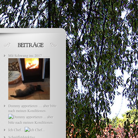
Mit Schwung ins 2017 ……
Dummy apportieren … aber bitte
nach meinen Konditionen.
Ich Chef…
Schnüffeldetektive