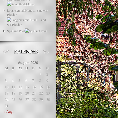
Longieren mit Hund … sind wir
Pferde?
Spaß mit Pool
August 2026
M
D
M
D
F
S
S
1
2
3
4
5
6
7
8
9
10
11
12
13
14
15
16
17
18
19
20
21
22
23
24
25
26
27
28
29
30
31
« Aug.