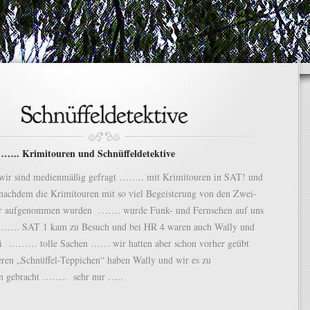
….. Krimitouren und Schnüffeldetektive
wir sind medienmäßig gefragt …….. mit Krimitouren in SAT! und
hdem die Krimitouren mit so viel Begeisterung von den Zwei-
er aufgenommen wurden ……. wurde Funk- und Fernsehen auf uns
…. SAT 1 kam zu Besuch und bei HR 4 waren auch Wally und
bei ……… tolle Sachen …… wir hatten aber schon vorher geübt
en „Schnüffel-Teppichen“ haben Wally und wir es zu
en gebracht …….. sehr nur …..