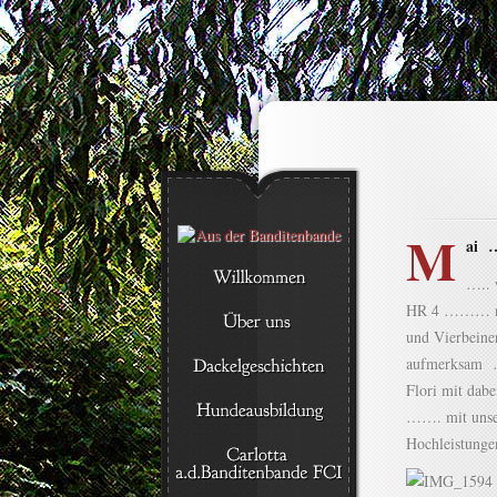
M
ai …
….. 
HR 4 ……… nac
und Vierbein
aufmerksam …
Flori mit da
……. mit unser
Hochleistung