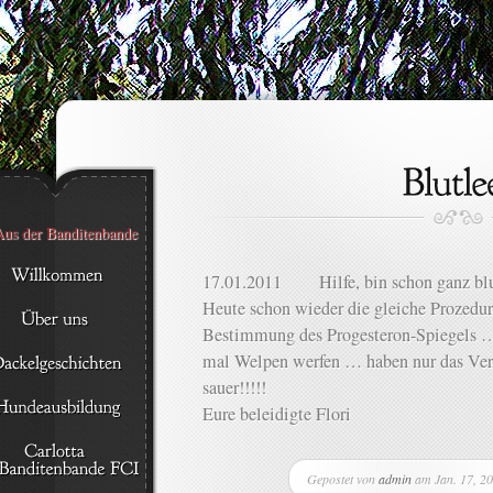
17.01.2011 Hilfe, bin schon ganz b
Heute schon wieder die gleiche Prozed
Bestimmung des Progesteron-Spiegels ….
mal Welpen werfen … haben nur das Ver
sauer!!!!!
Eure beleidigte Flori
Gepostet von
admin
am Jan. 17, 2