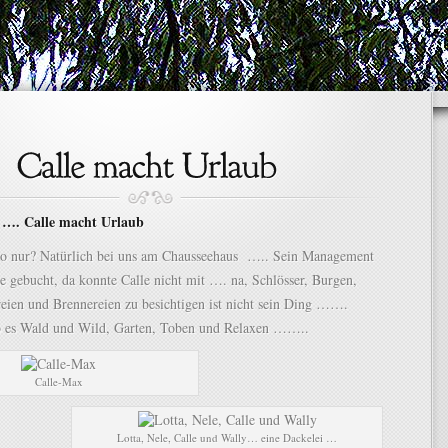
 …. Calle macht Urlaub
o nur? Natürlich bei uns am Chausseehaus ….. Sein Management
se gebucht, da konnte Calle nicht mit …. na, Schlösser, Burgen,
eien und Brennereien zu besichtigen ist nicht sein Ding …….
ab es Wald und Wild, Garten, Toben und Relaxen ……..
Calle-Max
Lotta, Nele, Calle und Wally… eine Dackelei …