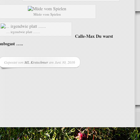
Müde vom Spielen
… irgendwie platt ……
Calle-Max Du warst
laubsgast …..
Gepostet von
ML Kretschmer
am Juni 30, 2016