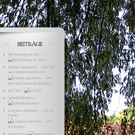
Mit Schwung ins 2017 ……
Dummy apportieren … aber bitte
nach meinen Konditionen.
Ich Chef…
Schnüffeldetektive
Longieren mit Hund … sind wir
Pferde?
Spaß mit Pool