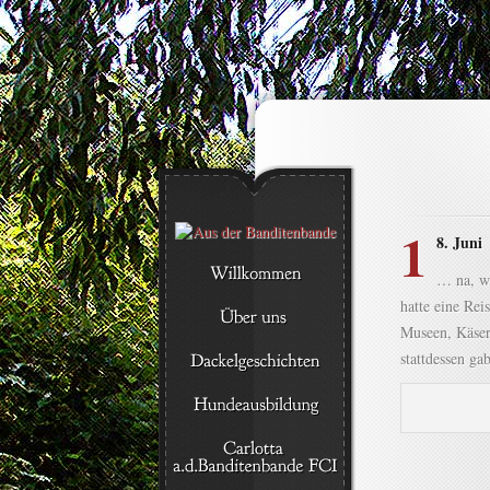
1
8. Juni
… na, w
hatte eine Rei
Museen, Käser
stattdessen g