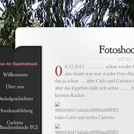
0
8.12.2012 ………… schon wieder F
also heute war mal wieder Foto-Sh
das ja schon …. aber Calle und Carlotta
aber das Ergebnis läßt sich sehen ……. b
kleinen Racker ….
links Calle und rechts Carlotta