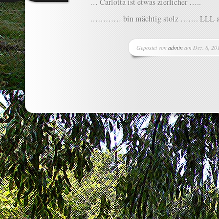
… Carlotta ist etwas zierlicher …..
………… bin mächtig stolz ……. LLL a
Gepostet von
admin
am Dez. 8, 20