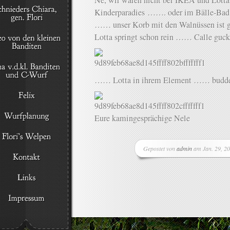
Ne, wir waren nicht bei IKEA und Lotta
Kinderparadies ……. oder im Bälle-Bad 
…… unser Korb mit den Walnüssen ist
Lotta springt schon rein …… Calle gu
…… Lotta in ihrem Element …… bud
Eure kamingesprächige Nele
Gepostet von
admin
am Jan. 29, 2