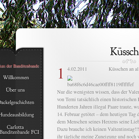
1
4.02.2011 Küsschen an alle 
Nur die wenigsten wissen, dass der Vale
von Terni tatsächlich einen historischen 
Hunderten Jahren illegal Paare traute, 
14. Februar getötet – dem heutigen Tag
dem Menschen seines Herzens seine Liebe
Dazu brauche ich keinen Valtentinstag!!
ihr tägliche meine Zuneigung und noch 