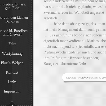
Auseinandersetzung mit meinem Manag
hat sie mir doch nicht geglaubt, wo es 
zweimal wieder im Wundbett angesetzt 
ärgerlich …
…….. habe dann aber gezeigt, dass man 
hat mein Management dann auch gemach
…… es gab für uns beide einen schönen 
eigentlich mehr verdient als Marlies, abe
nicht nachtragend …) jedenfalls war es e
Prüfungswochenende für mich und auch f
ihre Prüfung mit Bravour bestanden).
Eure jetzt fährtentreue Nele
Gepostet von
admin
am Sep. 3, 20