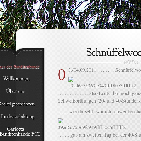
0
3./04.09.2011 ……. „Schnüffelw
……………… also Leute, bin noch ganz f
Schweißprüfungen (20- und 40-Stunden-
…… wie ihr seht, war ich schwer besc
……. gab am zweiten Tag bei der 40-Stu