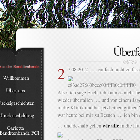
2
7.08.2012 ….. einfach nicht zu fas
Also, ich sage Euch, ich kann es nicht 
wieder überfallen …. und von einem Jag
in die Klinik und hat jetzt einen grün
war heute bei mir zu Besuch …. ich bi
wir alle
… und deshalb gehen
in die Hu