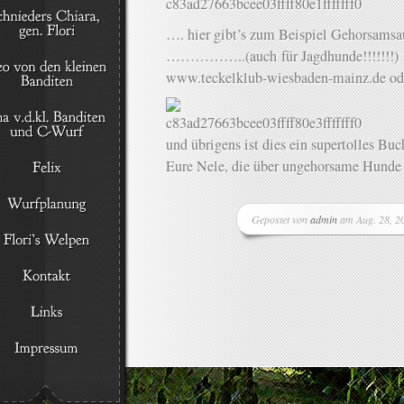
…. hier gibt’s zum Beispiel Gehorsamsa
……………..(auch für Jagdhunde!!!!!!!
www.teckelklub-wiesbaden-mainz.de od
und übrigens ist dies ein supertolles 
Eure Nele, die über ungehorsame Hunde
Gepostet von
admin
am Aug. 28, 2