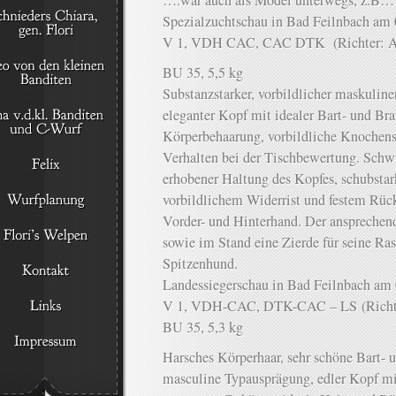
….war auch als Model unterwegs, z.B
Spezialzuchtschau in Bad Feilnbach am
V 1, VDH CAC, CAC DTK (Richter: An
BU 35, 5,5 kg
Substanzstarker, vorbildlicher maskuline
eleganter Kopf mit idealer Bart- und Bra
Körperbehaarung, vorbildliche Knochenst
Verhalten bei der Tischbewertung. Sch
erhobener Haltung des Kopfes, schubsta
vorbildlichem Widerrist und festem Rüc
Vorder- und Hinterhand. Der ansprechen
sowie im Stand eine Zierde für seine Rass
Spitzenhund.
Landessiegerschau in Bad Feilnbach am
V 1, VDH-CAC, DTK-CAC – LS (Richter
BU 35, 5,3 kg
Harsches Körperhaar, sehr schöne Bart- 
masculine Typausprägung, edler Kopf m