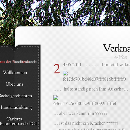
2
4.05.2011 ……… bin total verk
…… halte ständig nach ihm Ausschau …
… aber wer kennt ihn ??????
… ist das nicht ein Kracher ??????