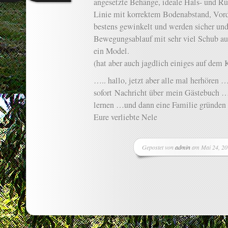
angesetzte Behänge, ideale Hals- und Rüc
Linie mit korrektem Bodenabstand, Vord
bestens gewinkelt und werden sicher und 
Bewegungsablauf mit sehr viel Schub au
ein Model.
(hat aber auch jagdlich einiges auf dem 
….. hallo, jetzt aber alle mal herhören 
sofort Nachricht über mein Gästebuch 
lernen …und dann eine Familie gründe
Eure verliebte Nele
Gepostet von
admin
am Mai 24, 20